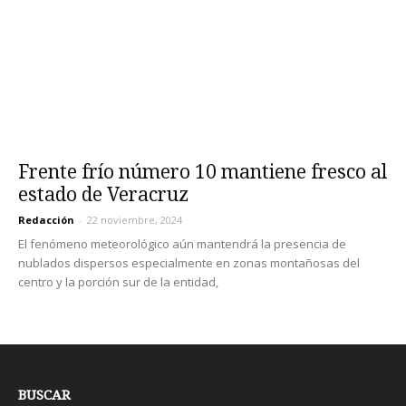
Frente frío número 10 mantiene fresco al
estado de Veracruz
Redacción
-
22 noviembre, 2024
El fenómeno meteorológico aún mantendrá la presencia de
nublados dispersos especialmente en zonas montañosas del
centro y la porción sur de la entidad,
BUSCAR