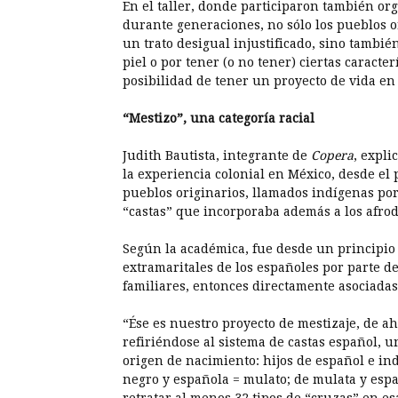
En el taller, donde participaron también org
durante generaciones, no sólo los pueblos 
un trato desigual injustificado, sino tambié
piel o por tener (o no tener) ciertas caracte
posibilidad de tener un proyecto de vida en
“Mestizo”, una categoría racial
Judith Bautista, integrante de
Copera
, expli
la experiencia colonial en México, desde el 
pueblos originarios, llamados indígenas por
“castas” que incorporaba además a los afro
Según la académica, fue desde un principio 
extramaritales de los españoles por parte de 
familiares, entonces directamente asociadas a
“Ése es nuestro proyecto de mestizaje, de ahí
refiriéndose al sistema de castas español, u
origen de nacimiento: hijos de español e in
negro y española = mulato; de mulata y espa