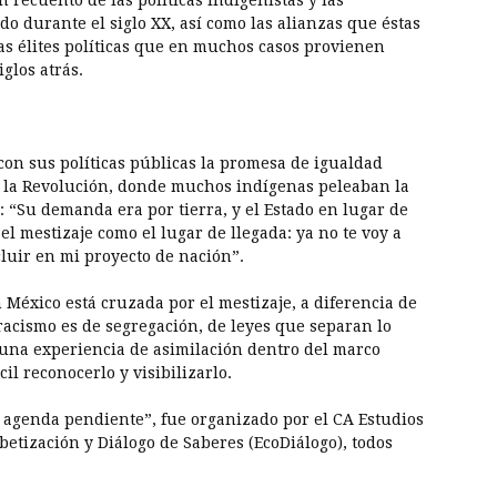
 recuento de las políticas indigenistas y las
o durante el siglo XX, así como las alianzas que éstas
las élites políticas que en muchos casos provienen
iglos atrás.
ó con sus políticas públicas la promesa de igualdad
 de la Revolución, donde muchos indígenas peleaban la
o: “Su demanda era por tierra, y el Estado en lugar de
el mestizaje como el lugar de llegada: ya no te voy a
cluir en mi proyecto de nación”.
 México está cruzada por el mestizaje, a diferencia de
racismo es de segregación, de leyes que separan lo
 una experiencia de asimilación dentro del marco
il reconocerlo y visibilizarlo.
a agenda pendiente”, fue organizado por el CA Estudios
abetización y Diálogo de Saberes (EcoDiálogo), todos