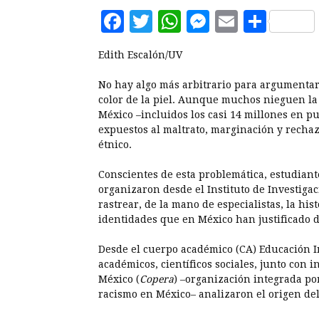
Facebook
Twitter
WhatsApp
Messenge
Email
Comp
Edith Escalón/UV
No hay algo más arbitrario para argumentar
color de la piel. Aunque muchos nieguen la 
México –incluidos los casi 14 millones en p
expuestos al maltrato, marginación y rechazo
étnico.
Conscientes de esta problemática, estudian
organizaron desde el Instituto de Investigac
rastrear, de la mano de especialistas, la his
identidades que en México han justificado d
Desde el cuerpo académico (CA) Educación In
académicos, científicos sociales, junto con 
México (
Copera
) –organización integrada por
racismo en México– analizaron el origen de