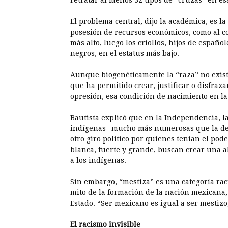
retratar al menos 32 tipos de “cruzas” en e
El problema central, dijo la académica, es la 
posesión de recursos económicos, como al col
más alto, luego los criollos, hijos de español
negros, en el estatus más bajo.
Aunque biogenéticamente la “raza” no exist
que ha permitido crear, justificar o disfraza
opresión, esa condición de nacimiento en l
Bautista explicó que en la Independencia, l
indígenas –mucho más numerosas que la de l
otro giro político por quienes tenían el po
blanca, fuerte y grande, buscan crear una a
a los indígenas.
Sin embargo, “mestiza” es una categoría raci
mito de la formación de la nación mexicana,
Estado. “Ser mexicano es igual a ser mestizo
El racismo invisible