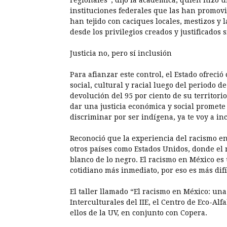
regionales”, dijo la académica, quien hizo un
instituciones federales que las han promovid
han tejido con caciques locales, mestizos y 
desde los privilegios creados y justificados s
Justicia no, pero sí inclusión
Para afianzar este control, el Estado ofreci
social, cultural y racial luego del periodo
devolución del 95 por ciento de su territori
dar una justicia económica y social promete 
discriminar por ser indígena, ya te voy a in
Reconoció que la experiencia del racismo en
otros países como Estados Unidos, donde el 
blanco de lo negro. El racismo en México es
cotidiano más inmediato, por eso es más difíc
El taller llamado “El racismo en México: un
Interculturales del IIE, el Centro de Eco-Alf
ellos de la UV, en conjunto con Copera.