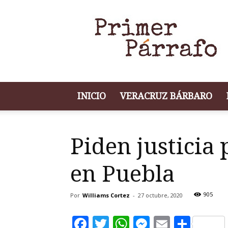
Portal
de
Noticias
Primer
Párrafo
INICIO
VERACRUZ BÁRBARO
Piden justicia
en Puebla
905
Por
Williams Cortez
-
27 octubre, 2020
Facebook
Twitter
WhatsApp
Messenge
Email
Comp