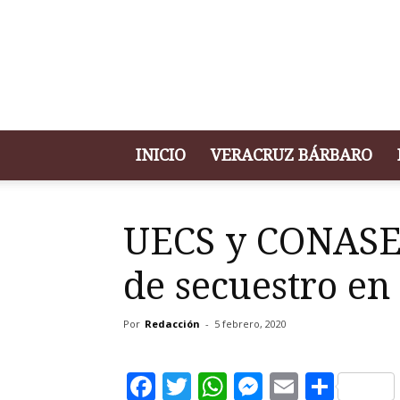
Portal
de
Noticias
Primer
Párrafo
INICIO
VERACRUZ BÁRBARO
UECS y CONASE 
de secuestro en
Por
Redacción
-
5 febrero, 2020
Facebook
Twitter
WhatsApp
Messenge
Email
Comp