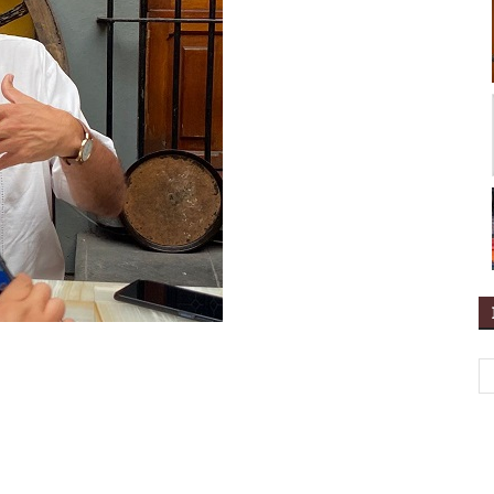
r
artir